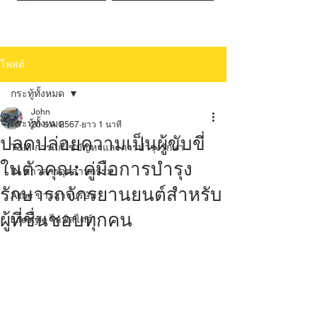
โพสต์
กระทู้ทั้งหมด
John
กระทู้ทั้งหมด
20 ธ.ค. 2567
ยาว 1 นาที
ปลดปล่อยความเป็นผู้ขับขี่
T&M การแก้ไขปัญหาและการบำรุงรักษา
ในตัวคุณ: คู่มือการบำรุง
IN ข่าวสารอุตสาหกรรม
รักษารถจักรยานยนต์สำหรับ
Altus ข่าวสารบริษัท
ผู้ที่ชื่นชอบทุกคน
Lifestyle ไลฟ์สไตล์